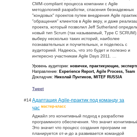
CMM-compliant процесса компании с Agile
методологией разработки, спасения безнадежных
"кондовых" проектов путем внедрения Agile практик
"обращения" клиентов в Agile веру, и даже реализа
проекта, который позволил Jeff Sutherland определ
новый тип Scrum (так называемый, Type C SCRUM)
выберу несколько таких историй, наиболее
познавательных и поучительных, и поделюсь с
аудиторией. Надеюсь, что это будет и полезно и
интересно участникам Agile Days 2011. …
Уровень аудитории:
новички, практикующие, экспер
Направление:
Experience Report, Agile Process, Team
Докладчик:
Николай Пунтиков, MITEF RUSSIA
Tweet
#14
Адаптация Agile-практик под команду за
мастер-класс
час
Аджайл это когнитивный подход к разработке
программного обеспечения. Что значит когнитивн
Это значит что процесс создания программ не
планируется от-и-до а развивается командой