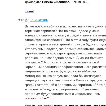
Докладчик:
Никита Филиппов, ScrumTrek
Tweet
#12
Agile и жизнь
Вы не ловили себя на мысли, что начинаете думать
терминах спринтов? Что на этой неделе у меня
кончается спринт, поэтому в среду я занят, а в пятн
относительно свободен? Что в этом году будет еще
спринта, причем весь третий спринт, я буду в отпуск
Итеративный подход всё больше становится часть
окружающего мира, структурируя не только наше
рабочее, но и свободное время. А может быть это
прекрасно? Что получится, если составить свой
карьерный план/план профессионального развити
итеративно? Если вы функциональный/ресурс
менеджер, то что получится, если Вы согласуете
итерации персональных планов Ваших сотрудников
график аттестаций с проектными спринтами? Что б
если циклы/модули корпоративных обучающих
программ будут составляться с использованием
planning poker? …
Уровень аудитории:
новички, практикующие, экспер