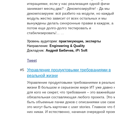
итерациями, если у нас реализация одной фичи
занимает месяц-два? - Декомпозируйте! - Да мы
декомпозируем: всё разбито на модули, но каждый
модуль жестко зависит от всех остальных и мы
вынуждены делать синхронные правки в каждом, а
потом еще долго-долго тестировать и
стабилизировать!... …
Уровень аудитории:
практикующие, эксперты
Направление:
Engineering & Quality
Докладчик:
Андрей Бибичев, iPi Soft
Tweet
#5
Управление продуктовыми требованиями в
реальной жизни
Управление продуктовыми требованиями в реальн
жизни В большом и серьезном мире ИТ уже давно 
для кого не секрет, что требования – это важнейша
обязательная составляющая любого проекта. Это 
быть объемные пачки доков с описаниями use case
это могут быть карточки с user stories. Главное что 
них никак. И естественно, начиная очередной проек