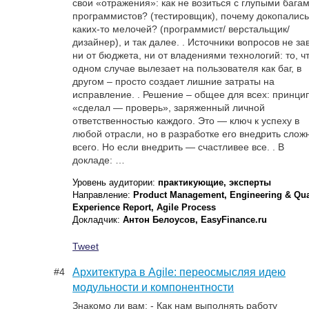
свои «отражения»: как не возиться с глупыми бага
программистов? (тестировщик), почему докопались
каких-то мелочей? (программист/ верстальщик/
дизайнер), и так далее. . Источники вопросов не за
ни от бюджета, ни от владениями технологий: то, чт
одном случае вылезает на пользователя как баг, в
другом – просто создает лишние затраты на
исправление. . Решение – общее для всех: принци
«сделал — проверь», заряженный личной
ответственностью каждого. Это — ключ к успеху в
любой отрасли, но в разработке его внедрить слож
всего. Но если внедрить — счастливее все. . В
докладе: …
Уровень аудитории:
практикующие, эксперты
Направление:
Product Management, Engineering & Qual
Experience Report, Agile Process
Докладчик:
Антон Белоусов, EasyFinance.ru
Tweet
#4
Архитектура в Agile: переосмысляя идею
модульности и компонентности
Знакомо ли вам: - Как нам выполнять работу