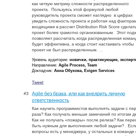
как четкую метрику сложности распределенного
проекта. Пользуясь этой формулой любой
руководитель проекта сможет наглядно в цифрах
увидеть сложность проекта и работая над фактора
входящими в рассчет Distribution Risk Score сделат
проект более грамотно организованным. Этот под
позволяет рассчитать когда распределенная коман
будет эффективна, а когда стоит настаивать чтобы
проект не был распределенным. …
Уровень аудитории:
новички, практикующие, экспер
Направление:
Agile Process, Team
Докладчик:
Анна Обухова, Exigen Services
Tweet
#3
Agile без брака, или как внедрить личную
ответственность
Как научить программистов выполнять задачи с пе
раза? Как получать меньше замечаний по итогам 
Как не получать «пожары» после релиза? Как пере
быть нужным для выполнения любой задачи? . Есл
вопросы есть у менеджера, у остальных в команде 