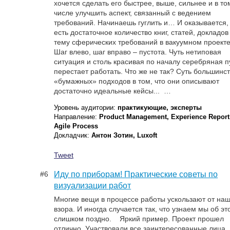
хочется сделать его быстрее, выше, сильнее и в то
числе улучшить аспект, связанный с ведением
требований. Начинаешь гуглить и… И оказывается,
есть достаточное количество книг, статей, докладов
тему сферических требований в вакуумном проекте
Шаг влево, шаг вправо – пустота. Чуть нетиповая
ситуация и столь красивая по началу серебряная п
перестает работать. Что же не так? Суть большинс
«бумажных» подходов в том, что они описывают
достаточно идеальные кейсы... …
Уровень аудитории:
практикующие, эксперты
Направление:
Product Management, Experience Report
Agile Process
Докладчик:
Антон Зотин, Luxoft
Tweet
#6
Иду по приборам! Практические советы по
визуализации работ
Многие вещи в процессе работы ускользают от на
взора. И иногда случается так, что узнаем мы об эт
слишком поздно. Яркий пример. Проект прошел
отлично. Участвовали все заинтересованные лица.