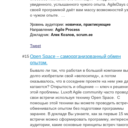
увиденного, услышанного чужого опыта. AgileDays 
своей программой даёт вам массу возможностей уз
о чужом опыте. …
Уровень аудитории:
новички, практикующие
Направление:
Agile Process
Докладчик:
Алек Козлов, scrum.ee
Tweet
#15
Open Space – самоорганизованный обмен
опытом.
Бывало ли так, что работая в большой компании в
долго изобретали свой «велосипед», а потом
оказывалось, что в соседнем проекте на нем уже д
катаются? Открытость и общение — ключ к решен
этой проблемы. Luxoft Agile community часто прово
свои встречи используя технику Open Space. С
помощью этой техники вы можете проводить встре
обмениваться опытом без подготовки программы
заранее. В докладе Вы узнаете, как за первые 15 м
встречи можно сформировать программу, интерес
аудитории, какие основные принципы встреч таког