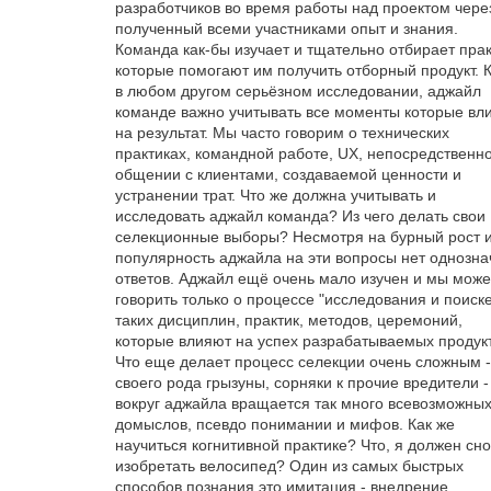
разработчиков во время работы над проектом чере
полученный всеми участниками опыт и знания.
Команда как-бы изучает и тщательно отбирает пра
которые помогают им получить отборный продукт. К
в любом другом серьёзном исследовании, аджайл
команде важно учитывать все моменты которые вл
на результат. Мы часто говорим о технических
практиках, командной работе, UX, непосредственн
общении с клиентами, создаваемой ценности и
устранении трат. Что же должна учитывать и
исследовать аджайл команда? Из чего делать свои
селекционные выборы? Несмотря на бурный рост 
популярность аджайла на эти вопросы нет однозн
ответов. Аджайл ещё очень мало изучен и мы мож
говорить только о процессе "исследования и поиск
таких дисциплин, практик, методов, церемоний,
которые влияют на успех разрабатываемых продук
Что еще делает процесс селекции очень сложным -
своего рода грызуны, сорняки к прочие вредители -
вокруг аджайла вращается так много всевозможны
домыслов, псевдо понимании и мифов. Как же
научиться когнитивной практике? Что, я должен сн
изобретать велосипед? Один из самых быстрых
способов познания это имитация - внедрение