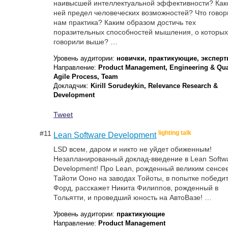
наивысшей интеллектуальной эффективности? Как
ней предел человеческих возможностей? Что говор
нам практика? Каким образом достичь тех
поразительных способностей мышления, о которы
говорили выше? …
Уровень аудитории:
новички, практикующие, экспер
Направление:
Product Management, Engineering & Qual
Agile Process, Team
Докладчик:
Kirill Sorudeykin, Relevance Research &
Development
Tweet
#11
lighting talk
Lean Software Development
LSD всем, даром и никто не уйдет обиженным!
Незапланированный доклад-введение в Lean Softw
Development! Про Lean, рожденный великим сенсе
Тайоти Ооно на заводах Тойоты, в попытке победи
Форд, расскажет Никита Филиппов, рожденный в
Тольятти, и проведший юность на АвтоВазе! …
Уровень аудитории:
практикующие
Направление:
Product Management