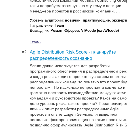
консалтинговой компании Rothman Consulting Grou
ценности разработки для бизнеса. Ваш Капитан.
так и попробуем взглянуть на эту тему с позиции
Тестирование никогда не было созидательной
менеджера проектов в российской компании. …
службой. Если тестирование хорошее – оно
уменьшает расходы бизнеса. Но дополнительное
Уровень аудитории:
новички, практикующие, экспер
«value» в продукт тестированием при …
Направление:
Team
Докладчик:
Роман Юферев, VIAcode (ex-AVIcode)
Уровень аудитории:
практикующие
Направление:
Experience Report, Team
Tweet
Докладчик:
Юля Нечаева, Иннова
#2
Agile Distribution Risk Score - планируйте
Tweet
распределенность осознанно
Scrum давно используется для разработки
программного обеспечения в распределенном ре
и когда речь заходит о проекте с участием нескольк
распределенных команд, то понятно что проект бу
непростым. Но насколько непростым и как четко и
грамотно построить взаимодействие между заказчи
командами и руководством проекта? Каков на сам
деле уровень риска такого проекта? Проанализиро
личный опыт разработки распределенных Agile
проектов и опыте Exigen Services, я выделила
несколько факторов влияющих на такие проекты чт
позволило сформулировать Agile Distribution Risk 