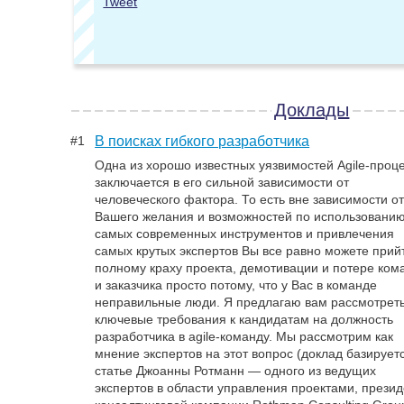
Tweet
lighting talk
Lean Software Development
Доклады
LSD всем, даром и никто не уйдет обиженным!
Незапланированный доклад-введение в Lean
#1
В поисках гибкого разработчика
Software Development! Про Lean, рожденный
Одна из хорошо известных уязвимостей Agile-проц
великим сенсеем Тайоти Ооно на заводах
заключается в его сильной зависимости от
Тойоты, в попытке победить Форд, расскажет
человеческого фактора. То есть вне зависимости о
Никита Филиппов, рожденный в Тольятти, и
Вашего желания и возможностей по использовани
прове …
самых современных инструментов и привлечения
Уровень аудитории:
практикующие
самых крутых экспертов Вы все равно можете прийт
Направление:
Product Management
полному краху проекта, демотивации и потере ком
Докладчик:
Никита Филиппов, ScrumTrek
и заказчика просто потому, что у Вас в команде
неправильные люди. Я предлагаю вам рассмотрет
Tweet
ключевые требования к кандидатам на должность
разработчика в agile-команду. Мы рассмотрим как
Как сервисному отделу не стать бутылочны
мнение экспертов на этот вопрос (доклад базирует
статье Джоанны Ротманн — одного из ведущих
горлышком
экспертов в области управления проектами, прези
Основной идеей Agile является увеличение