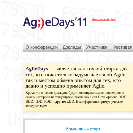
Что такое Agile?
О конференции
Доклады
Участники
Фестивал
— является как точкой старта для
AgileDays
тех, кто пока только задумывается об Agile,
так и местом обмена опытом для тех, кто
давно и успешно применяет Agile.
Кроме того, серия докладов будет посвящена самым последним и
самым интересным тенденциям, таким как Lean Development, DDD,
BDD, TDD, FDD и другим xDD. В конференции примут участие
западные гуру.
Командный старт