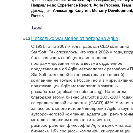
Направление:
Experience Report, Agile Process, Team
Докладчик:
Александр Калугин, Mercury Development
Russia
Tweet
#13
Несколько war stories от ветерана Agile
С 1991-го по 2007-й год я работал CEO компании
StarSoft. Так сложилось, что уже в 2002-м году, когд
большая часть сообщества инженеров
программирования имела весьма отдаленное
представление об Agile методологиях разработки 
StarSoft стал одной из первых (если не первой)
компанией не только в России, но и в мире, актвин
практикующей Agile методологии в заказных
разработках (application outsourcing). Во многом
благодаря этому, бизнес StarSoft в 2003-2007 годах
со среднегодовой скоростью (CAGR) 43%. У меня в
запасе есть много историй внедрения Agile в крупн
аутсорсиноговой компании, адаптации "религиозны
методов к реалиям проектов и клиентов,
распространения философии Agile в целом на все
бизнес- и HR- процессы компании, синхронизации