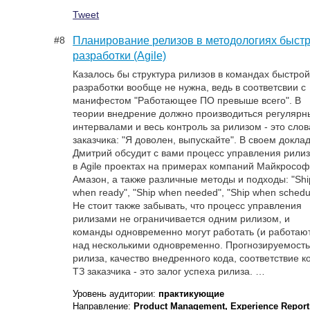
Tweet
#8
Планирование релизов в методологиях быст
разработки (Agile)
Казалось бы структура рилизов в командах быстро
разработки вообще не нужна, ведь в соответсвии с
манифестом "Работающее ПО превыше всего". В
теории внедрение должно производиться регуляр
интервалами и весь контроль за рилизом - это слов
заказчика: "Я доволен, выпускайте". В своем докла
Дмитрий обсудит с вами процесс управления рили
в Аgile проектах на примерах компаний Майкрософ
Амазон, а также различные методы и подходы: "Shi
when ready", "Ship when needed", "Ship when schedu
Не стоит также забывать, что процесс управления
рилизами не ограничивается одним рилизом, и
команды одновременно могут работать (и работаю
над несколькими одновременно. Прогнозируемост
рилиза, качество внедренного кода, соответствие к
ТЗ заказчика - это залог успеха рилиза. …
Уровень аудитории:
практикующие
Направление:
Product Management, Experience Report