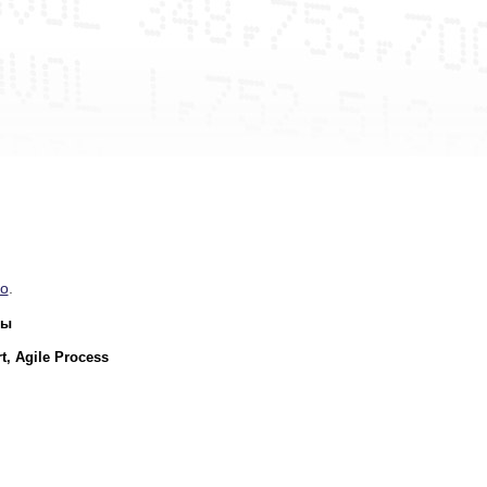
o
.
ты
t, Agile Process