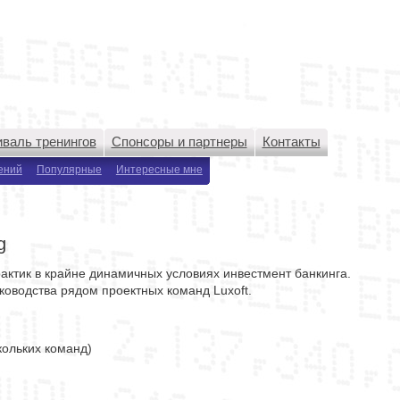
валь тренингов
Спонсоры и партнеры
Контакты
ений
Популярные
Интересные мне
g
рактик в крайне динамичных условиях инвестмент банкинга.
ководства рядом проектных команд Luxoft.
кольких команд)