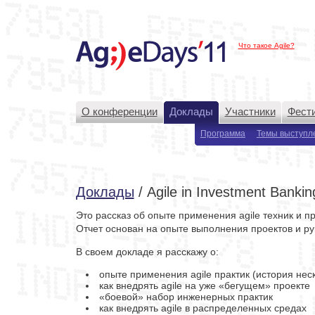
Что такое Agile?
О конференции
Доклады
Участники
Фести
Программа
Темы выступл
Доклады
/ Agile in Investment Bankin
Это рассказ об опыте применения agile техник и п
Отчет основан на опыте выполнения проектов и ру
В своем докладе я расскажу о:
опыте применения agile практик (история нес
как внедрять agile на уже «бегущем» проекте
«боевой» набор инженерных практик
как внедрять agile в распределенных средах