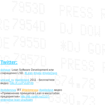
Twitter:
dohque
: Lean Software Development или
сокращенно LSD.
#Lean
#Agile
#AgileDays
unicast_ru
:
#agiledays
2011 - бесплатное
видео:
http://t.co/PVo8F49
itsybdenova
: RT
@belonesox
:
#agiledays
видео
«Применение принципов Lean в масштабах
предприятия»
http://lib.custis.ru/2107-
enterprise-lean-urazbaev