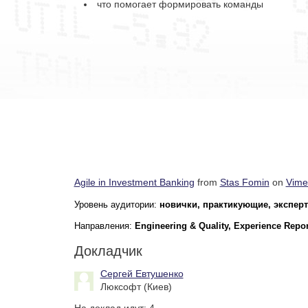
что помогает формировать команды
Agile in Investment Banking
from
Stas Fomin
on
Vime
Уровень аудитории:
новички, практикующие, экспер
Направления:
Engineering & Quality, Experience Repor
Докладчик
Сергей Евтушенко
Люксофт (Киев)
На доклад идут:
4