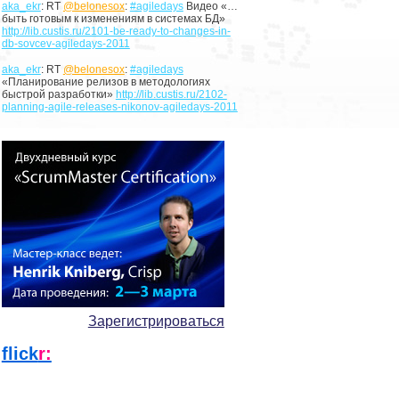
aka_ekr
: RT
@belonesox
:
#agiledays
Видео «…
быть готовым к изменениям в системах БД»
http://lib.custis.ru/2101-be-ready-to-changes-in-
db-sovcev-agiledays-2011
aka_ekr
: RT
@belonesox
:
#agiledays
«Планирование релизов в методологиях
быстрой разработки»
http://lib.custis.ru/2102-
planning-agile-releases-nikonov-agiledays-2011
Зарегистрироваться
flick
r: