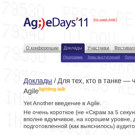
Что такое Agile?
О конференции
Доклады
Участники
Фестивал
Программа
Темы выступлений
Попу
Доклады
/ Для тех, кто в танке — 
lighting talk
Agile
Yet Another введение в Agile.
Не очень короткое (не «Скрам за 5 секунд
вполне вдумчивое, на хорошем уровне, 
подготовленной (как выяснилось) аудито