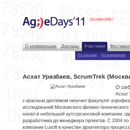
Что такое Agile?
О конференции
Доклады
Участники
Фестивал
По городам
По компаниям
Асхат Уразбаев, ScrumTrek (Москв
О себ
Асхат 
с красным дипломом окончил факультет аэрофиз
исследований Московского физико-технического 
начал в небольшой аутсорсинговой компании, гд
разработчика до менеджера проектов. С 2004 по 
компании Luxoft в качестве архитектора процесс