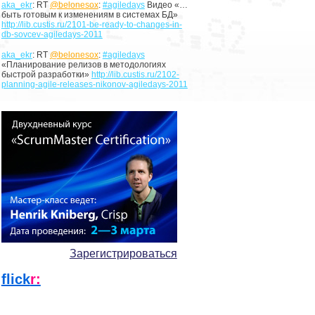
aka_ekr
: RT
@belonesox
:
#agiledays
Видео «…
быть готовым к изменениям в системах БД»
http://lib.custis.ru/2101-be-ready-to-changes-in-
db-sovcev-agiledays-2011
aka_ekr
: RT
@belonesox
:
#agiledays
«Планирование релизов в методологиях
быстрой разработки»
http://lib.custis.ru/2102-
planning-agile-releases-nikonov-agiledays-2011
Зарегистрироваться
flick
r: