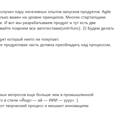
олучил пару негативных опытов запусков продуктов. Agile
колько важен на уровне принципов. Многие стартапщики
e. И вот мы разрабатываем продукт и тут есть две
вайте покроем все автотестами(unit+func). 2) Будем делать
кт который никто не покупает.
ере продуктовая часть должна преобладать над процессом,
ссных вопросов еще больше чем в промышленной
о-то в стиле «Йодл — ай — ИИИ — уууу» :).
от творческий процесс и мешают инновациям.