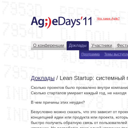
Что такое Agile?
О конференции
Доклады
Участники
Фести
Программа
Темы выступл
Доклады
/ Lean Startup: системный
Сколько проектов было провалено внутри компани
Сколько стартапов умирает каждый год, не находя
В чем причины этих неудач?
Безусловно можно сказать, что это зависит от прое
концепцией идеи или продукта или проекта, которы
быстро получить обратную связь от пользователей 
итерации. Но разработка даже одной итерации тре