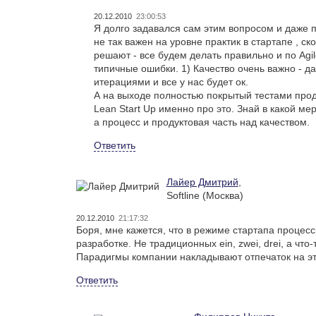
20.12.2010
23:00:53
Я долго задавался сам этим вопросом и даже п
не так важен на уровне практик в стартапе , с
решают - все будем делать правильно и по Agil
типичные ошибки. 1) Качество очень важно - да
итерациями и все у нас будет ок.
А на выходе полностью покрытый тестами проду
Lean Start Up именно про это. Знай в какой м
а процесс и продуктовая часть над качеством.
Ответить
Лайер Дмитрий
,
Softline (Москва)
20.12.2010
21:17:32
Боря, мне кажется, что в режиме стартапа проце
разработке. Не традиционных ein, zwei, drei, а чт
Парадигмы компании накладывают отпечаток на эт
Ответить