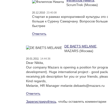
Филиппов Никита
,
ScrumTrek (Москва)
20.12.2010
23:40:08
Стартап в рамках корпоративной культуры это 
больше к Сурену Самарчану. Вопросов больше,
быстрее
Ответить
DE BAETS MELANIE
,
MAZARS (Москва)
20.01.2011
14:44:36
Dear Nikita,
Our company Mazars is opening a position for progr
development). Huge international project - good packa
receiving job description for you or your friends, pl
Kind regards,
Melanie, HR Manager melanie.debaets@mazars.ru
Ответить
Зарегистрируйтесь
, чтобы оставлять комментарии