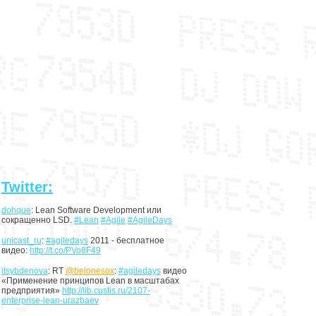
Twitter:
dohque
: Lean Software Development или
сокращенно LSD.
#Lean
#Agile
#AgileDays
unicast_ru
:
#agiledays
2011 - бесплатное
видео:
http://t.co/PVo8F49
itsybdenova
: RT
@belonesox
:
#agiledays
видео
«Применение принципов Lean в масштабах
предприятия»
http://lib.custis.ru/2107-
enterprise-lean-urazbaev