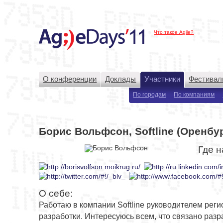
Что такое Agile?
О конференции
Доклады
Участники
Фестивал
По городам
По компаниям
Борис Вольфсон, Softline (Оренбур
Где н
О себе:
Работаю в компании Softline руководителем реги
разработки. Интересуюсь всем, что связано разр