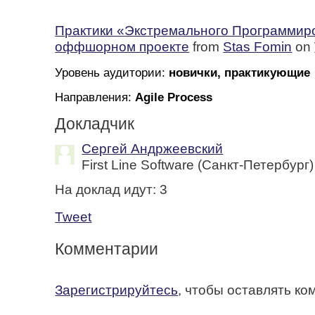
Практики «Экстремального Программир
оффшорном проекте
from
Stas Fomin
on
Уровень аудитории:
новички, практикующие
Направления:
Agile Process
Докладчик
Сергей Андржеевский
First Line Software (Санкт-Петербург)
На доклад идут:
3
Tweet
Комментарии
Зарегистрируйтесь
, чтобы оставлять к