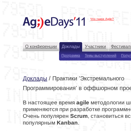
Что такое Agile?
О конференции
Доклады
Участники
Фестивал
Программа
Темы выступлений
Попу
Доклады
/ Практики 'Экстремального
Программирования' в оффшорном про
В настоящее время
agile
методологии ш
применяются при разработке программн
Очень популярен
Scrum
, становиться в
популярным
Kanban
.