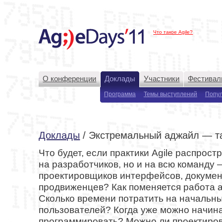
Что такое Agile?
О конференции
Доклады
Участники
Фестивал
Программа
Темы выступлений
Попу
Доклады
/ Экстремальный аджайл — т
Что будет, если практики Agile распрост
на разработчиков, но и на всю команду 
проектировщиков интерфейсов, докумен
продвиженцев? Как поменяется работа 
Сколько времени потратить на начальн
пользователей? Когда уже можно начин
программировать? Можно ли проектиро