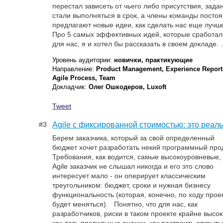
перестал зависеть от чьего либо присутствия, зада
стали выполняться в срок, а члены команды посто
предлагают новые идеи, как сделать нас еще лучш
Про 5 самых эффективных идей, которые сработал
для нас, я и хотел бы рассказать в своем докладе.
Уровень аудитории:
новички, практикующие
Направление:
Product Management, Experience Report
Agile Process, Team
Докладчик:
Олег Ошкодеров, Luxoft
Tweet
#3
Agile с фиксированной стоимостью: это реаль
Берем заказчика, который за свой определенный
бюджет хочет разработать некий программный прод
Требования, как водится, самые высокоуровневые,
Agile заказчик не слышал никогда и его это слово
интересует мало - он оперирует классическим
треугольником: бюджет, сроки и нужная бизнесу
функциональность (которая, конечно, по ходу прое
будет меняться). Понятно, что для нас, как
разработчиков, риски в таком проекте крайне высок