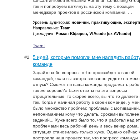
консалтинговой компании Rothman Consulting Grou
ценности разработки для бизнеса. Ваш Капитан.
так и попробуем взглянуть на эту тему с позиции
Тестирование никогда не было созидательной
менеджера проектов в российской компании. …
службой. Если тестирование хорошее – оно
уменьшает расходы бизнеса. Но дополнительное
Уровень аудитории:
новички, практикующие, экспер
«value» в продукт тестированием при …
Направление:
Team
Докладчик:
Роман Юферев, VIAcode (ex-AVIcode)
Уровень аудитории:
практикующие
Направление:
Experience Report, Team
Tweet
Докладчик:
Юля Нечаева, Иннова
#2
5 идей, которые помогли мне наладить работ
Tweet
команде
Задайте себе вопросы: «Что произойдет с вашей
командой, если вы завтра внезапно уедете на меся
отпуск? Сможет ли ваша команда продолжать рабо
так же хорошо?» Если ответы на эти вопросы
отрицательные, то скорее всего, вы что то делаете
так. Когда я начинал работу в своей команде, у ме
было множество проблем: проблемы с мотивацией
непониманием кому что делать, сроками выполнен
заданий... Хуже всего было то, что я работал над э
проблемами весь рабочий день и весь вечер дома,
ситуация становилась только хуже. Однако сейчас
построили наш процесс так, что прогресс команды