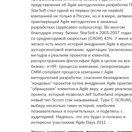
представление об Agile методологиях разработки 
StarSoft стал одной из первых (если не первой)
компанией не только в России, но и в мире, актвин
практикующей Agile методологии в заказных
разработках (application outsourcing). Во многом
благодаря этому, бизнес StarSoft в 2003-2007 годах
со среднегодовой скоростью (CAGR) 43%. У меня в
запасе есть много историй внедрения Agile в крупн
аутсорсиноговой компании, адаптации "религиозны
методов к реалиям проектов и клиентов,
распространения философии Agile в целом на все
бизнес- и HR- процессы компании, синхронизации
CMM-compliant процесса компании с Agile
методологией разработки, спасения безнадежных
"кондовых" проектов путем внедрения Agile практик
"обращения" клиентов в Agile веру, и даже реализа
проекта, который позволил Jeff Sutherland определ
новый тип Scrum (так называемый, Type C SCRUM)
выберу несколько таких историй, наиболее
познавательных и поучительных, и поделюсь с
аудиторией. Надеюсь, что это будет и полезно и
интересно участникам Agile Days 2011. …
Уровень аудитории:
новички, практикующие, экспер