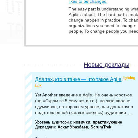
likes to be changed
The easy part is understanding wha
Agile is about. The hard part is ma
change happen in practice. To cha
organizations you need to change
people. To change people you nee
Новые доклады
lighting
Для тех, кто в танке — что такое Agile
talk
Yet Another введение в Agile. Не очень короткое
(не «Скрам за 5 секунд» и т.п.), но зато вполне
вдумчивое, на хорошем уровне, для достаточно
подготовленной (как выяснилось) аудитории. …
Уровень аудитории:
новички, практикующие
Докладчик:
Асхат Уразбаев, ScrumTrek