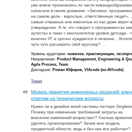
уже вовсю прокачались по части командообразован
написали в своем дневнике: «Запомни, программи
на самом деле - взрослые, ответственные люди!»..
самые отважные или именитые из нас даже верят в
утверждение. А те, кто говорит о программистах как
аутистах и гиках с менталитетом уровня детсада - т
конечно УГ и срочно нуждаются в лечении... Хотит
чуть-чуть расширить свой кругозор? …
Уровень аудитории:
новички, практикующие, экспер
Направление:
Product Management, Engineering & Qual
Agile Process, Team
Докладчик:
Роман Юферев, VIAcode (ex-AVIcode)
Tweet
#8
Модель принятия инженерных решений: ключ
ответам на технические вопросы
Нужен ли в дизайне моей системы паттерн Singleto
Почему при изменении требований затраты на
внесение изменений возрастают? Сколько времен
уделять проектированию? Зачем мне модель
предметной области, ведь и без нее все работает?