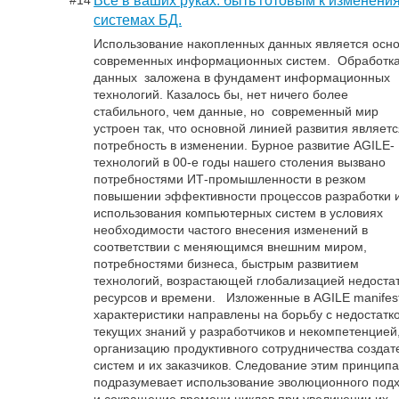
Все в ваших руках: быть готовым к изменени
системах БД.
Использование накопленных данных является осн
современных информационных систем. Обработк
данных заложена в фундамент информационных
технологий. Казалось бы, нет ничего более
стабильного, чем данные, но современный мир
устроен так, что основной линией развития являет
потребность в изменении. Бурное развитие AGILE-
технологий в 00-е годы нашего столения вызвано
потребностями ИТ-промышленности в резком
повышении эффективности процессов разработки 
использования компьютерных систем в условиях
необходимости частого внесения изменений в
соответствии с меняющимся внешним миром,
потребностями бизнеса, быстрым развитием
технологий, возрастающей глобализацией недоста
ресурсов и времени. Изложенные в АGILE manifes
характеристики направлены на борьбу с недостатк
текущих знаний у разработчиков и некомпетенцией
организацию продуктивного сотрудничества создат
систем и их заказчиков. Следование этим принцип
подразумевает использование эволюционного под
и сокращение времени циклов при увеличении их