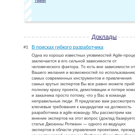
Tweet
lighting talk
Lean Software Development
Доклады
LSD всем, даром и никто не уйдет обиженным!
Незапланированный доклад-введение в Lean
#1
В поисках гибкого разработчика
Software Development! Про Lean, рожденный
Одна из хорошо известных уязвимостей Agile-проц
великим сенсеем Тайоти Ооно на заводах
заключается в его сильной зависимости от
Тойоты, в попытке победить Форд, расскажет
человеческого фактора. То есть вне зависимости о
Никита Филиппов, рожденный в Тольятти, и
Вашего желания и возможностей по использовани
прове …
самых современных инструментов и привлечения
Уровень аудитории:
практикующие
самых крутых экспертов Вы все равно можете прийт
Направление:
Product Management
полному краху проекта, демотивации и потере ком
Докладчик:
Никита Филиппов, ScrumTrek
и заказчика просто потому, что у Вас в команде
неправильные люди. Я предлагаю вам рассмотрет
Tweet
ключевые требования к кандидатам на должность
разработчика в agile-команду. Мы рассмотрим как
Как сервисному отделу не стать бутылочны
мнение экспертов на этот вопрос (доклад базирует
статье Джоанны Ротманн — одного из ведущих
горлышком
экспертов в области управления проектами, прези
Основной идеей Agile является увеличение