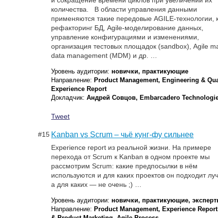
количества. В области управления данными
применяются такие передовые AGILE-технологии, 
рефакторинг БД, Agile-моделирование данных,
управление конфигурациями и изменениями,
организация тестовых площадок (sandbox), Agile m
data management (MDM) и др. …
Уровень аудитории:
новички, практикующие
Направление:
Product Management, Engineering & Qual
Experience Report
Докладчик:
Андрей Совцов, Embarcadero Technologi
Tweet
#15
Kanban vs Scrum – чьё кунг-фу сильнее
Experience report из реальной жизни. На примере
перехода от Scrum к Kanban в одном проекте мы
рассмотрим Scrum: какие предпосылки в нём
используются и для каких проектов он подходит лу
а для каких — не очень ;) …
Уровень аудитории:
новички, практикующие, экспер
Направление:
Product Management, Experience Report
& Product Marketing, Agile Process