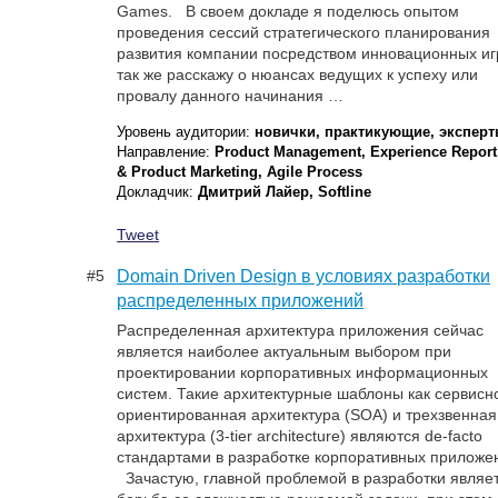
Games. В своем докладе я поделюсь опытом
проведения сессий стратегического планирования
развития компании посредством инновационных иг
так же расскажу о нюансах ведущих к успеху или
провалу данного начинания …
Уровень аудитории:
новички, практикующие, экспер
Направление:
Product Management, Experience Report
& Product Marketing, Agile Process
Докладчик:
Дмитрий Лайер, Softline
Tweet
#5
Domain Driven Design в условиях разработки
распределенных приложений
Распределенная архитектура приложения сейчас
является наиболее актуальным выбором при
проектировании корпоративных информационных
систем. Такие архитектурные шаблоны как сервисн
ориентированная архитектура (SOA) и трехзвенная
архитектура (3-tier architecture) являются de-facto
стандартами в разработке корпоративных приложе
Зачастую, главной проблемой в разработки являе