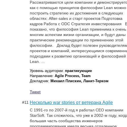
Рассматриваются цели компании и демонстрируетс
как с помощью принципов философии Lean можно
построить стратегию их достижения в следующих
областях: After-sales и старт проектов Подготовка
кадров Работа с ODC Стратегия инвестирования 
показано, что философия Lean применима к очень
многим аспектам жизни организации, и будут даны
практические рекомендации по применению этой
философии. Доклад будет полезен руководителя
проектов и компаний, интересующимся современ
подходами к развитию организаций и философией
Lean. …
Уровень аудитории:
практикующие
Направление:
Agile Process, Team
Докладчик:
Михаил Плискин, Ланит-Терком
Tweet
#11
Несколько war stories от ветерана Agile
С 1991-го по 2007-й год я работал CEO компании
StarSoft. Так сложилось, что уже в 2002-м году, когд
большая часть сообщества инженеров
программирования имела весьма отдаленное