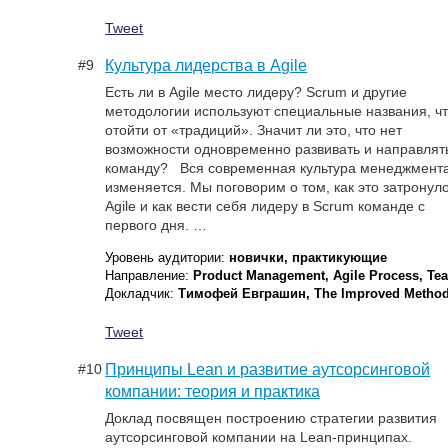
Tweet
#9
Культура лидерства в Agile
Есть ли в Agile место лидеру? Scrum и другие
методологии используют специальные названия, ч
отойти от «традиций». Значит ли это, что нет
возможности одновременно развивать и направлят
команду? Вся современная культура менеджмент
изменяется. Мы поговорим о том, как это затронул
Agile и как вести себя лидеру в Scrum команде с
первого дня. …
Уровень аудитории:
новички, практикующие
Направление:
Product Management, Agile Process, Te
Докладчик:
Тимофей Евграшин, The Improved Metho
Tweet
#10
Принципы Lean и развитие аутсорсинговой
компании: теория и практика
Доклад посвящен построению стратегии развития
аутсорсинговой компании на Lean-принципах.