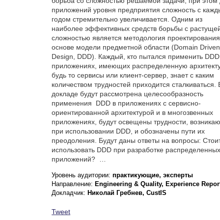
борьба со сложностью решаемой задачи, при этом
приложений уровня предприятия сложность с каж
годом стремительно увеличивается. Одним из
наиболее эффективных средств борьбы с растуще
сложностью является методология проектирования
основе модели предметной области (Domain Drive
Design, DDD). Каждый, кто пытался применить DDD
приложениях, имеющих распределенную архитекту
будь то сервисы или клиент-сервер, знает с каким
количеством трудностей приходится сталкиваться. 
докладе будут рассмотрена целесообразность
применения DDD в приложениях с сервисно-
ориентированной архитектурой и в многозвенных
приложениях, будут освещены трудности, возника
при использовании DDD, и обозначены пути их
преодоления. Будут даны ответы на вопросы: Стои
использовать DDD при разработке распределенны
приложений? …
Уровень аудитории:
практикующие, эксперты
Направление:
Engineering & Quality, Experience Repor
Докладчик:
Николай Гребнев, CustIS
Tweet