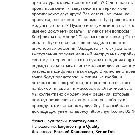
архитектура отличается от дизайна? С чего начать
проектирование? Я запутался в паттернах - они
противоречат друг другу! Вся остальная команда -
придурки, они ничего не понимают! Где располагат
модульные тесты? Нужно ли документировать? Что
именно документировать? Мучают эти вопросы?
Конфликты в команде? Тогда мы идем к вам :) Отве
есть :) Бухтелово посвящено модели принятия
инженерных решений. Ожидается, что слушатели
выступления получат мощный инструмент - стройн
систему, которая позволит в лучших традициях agil
подхода вырабатывать оптимальный дизайн систем
разрешать конфликты в команде. В качестве отпра
точки будут представлены типичные грабли и
антипаттерны разработки, которые автор считает
наиболее типовыми и массовыми. Отталкиваясь от 
мы коллективно смоделируем решения, которые
помогут резко снизить затраты на разработку и
приведут к качественному дизайну. Полный план
доклада доступен по адресу http://tinyurl.com/6l32
Уровень аудитории:
практикующие
Направление:
Engineering & Quality
Докладчик:
Евгений Кривошеев, ScrumTrek