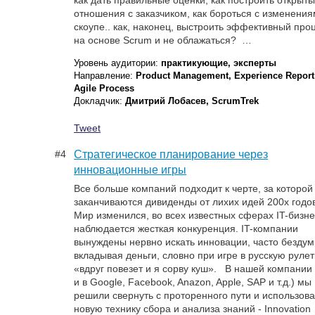
как дать правильные оценки, как построить открыт
отношения с заказчиком, как бороться с изменения
скоупе.. как, наконец, выстроить эффективный про
на основе Scrum и не облажаться? …
Уровень аудитории:
практикующие, эксперты
Направление:
Product Management, Experience Report
Agile Process
Докладчик:
Дмитрий Лобасев, ScrumTrek
Tweet
#4
Стратегическое планирование через
инновационные игры
Все больше компаний подходит к черте, за которой
заканчиваются дивиденды от лихих идей 200х год
Мир изменился, во всех известных сферах IT-бизн
наблюдается жесткая конкуренция. IT-компании
вынуждены нервно искать инновации, часто безду
вкладывая деньги, словно при игре в русскую рулет
«вдруг повезет и я сорву куш». В нашей компании 
и в Google, Facebook, Anazon, Apple, SAP и т.д.) мы
решили свернуть с проторенного пути и использов
новую технику сбора и анализа знаний - Innovation