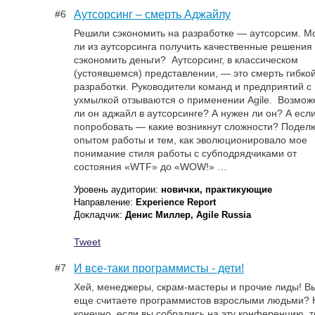
#6
Аутсорсинг – смерть Аджайлу
Решили сэкономить на разработке — аутсорсим. М
ли из аутсорсинга получить качественные решения
сэкономить деньги? Аутсорсинг, в классическом
(устоявшемся) представлении, — это смерть гибко
разработки. Руководители команд и предприятий с
ухмылкой отзываются о применении Agile. Возмож
ли он аджайл в аутсорсинге? А нужен ли он? А есл
попробовать — какие возникнут сложности? Подел
опытом работы и тем, как эволюционировало мое
понимание стиля работы с субподрядчиками от
состояния «WTF» до «WOW!» …
Уровень аудитории:
новички, практикующие
Направление:
Experience Report
Докладчик:
Денис Миллер, Agile Russia
Tweet
#7
И все-таки программисты - дети!
Хей, менеджеры, скрам-мастеры и прочие лиды! В
еще считаете программистов взрослыми людьми? 
конечно, если вы собрались на эту конференцию, т