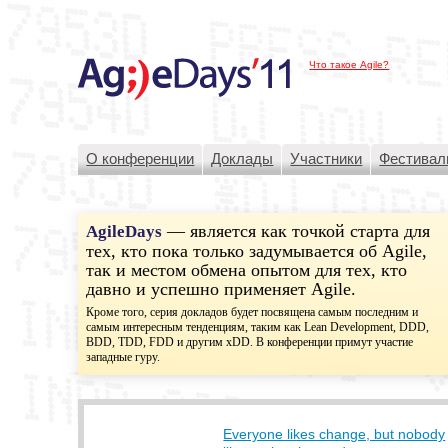
Что такое Agile?
О конференции
Доклады
Участники
Фестивал
— является как точкой старта для
AgileDays
тех, кто пока только задумывается об Agile,
так и местом обмена опытом для тех, кто
давно и успешно применяет Agile.
Кроме того, серия докладов будет посвящена самым последним и
самым интересным тенденциям, таким как Lean Development, DDD,
BDD, TDD, FDD и другим xDD. В конференции примут участие
западные гуру.
Everyone likes change, but nobody